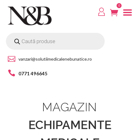
0
vanzari@solutiimedicalenebunatice.ro
0771 496645
MAGAZIN
ECHIPAMENTE