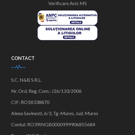
Verificare Aviz MS
CONTACT
S.C. N&B S.R.L.
Nr. Ord. Reg. Com.:
J26/133/
2006
CIF:
RO18338870
Aleea Savinesti, 6/3, Tg-Mures, Jud. Mures
Contul:
RO39INGB00009999068556
84