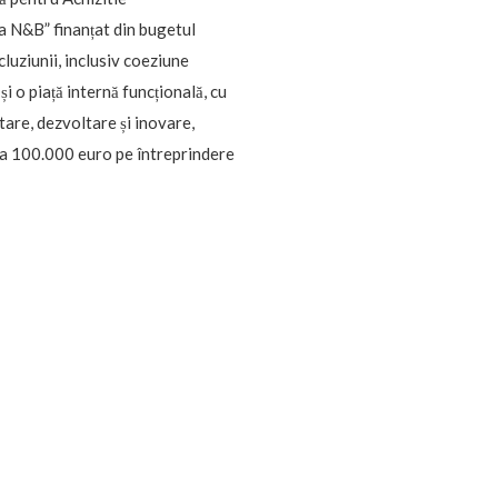
a N&B” finanțat din bugetul
cluziunii, inclusiv coeziune
i o piață internă funcțională, cu
tare, dezvoltare și inovare,
 la 100.000 euro pe întreprindere