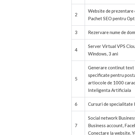
Website de prezentare c
2
Pachet SEO pentru Opti
3
Rezervare nume de dome
Server Virtual VPS Clo
4
Windows, 3 ani
Generare continut text 
specificate pentru post
5
artiocole de 1000 carac
Inteligenta Artificiala
6
Cursuri de specialitate 
Social network Busines
7
Business account, Faceb
Conectare la website. 