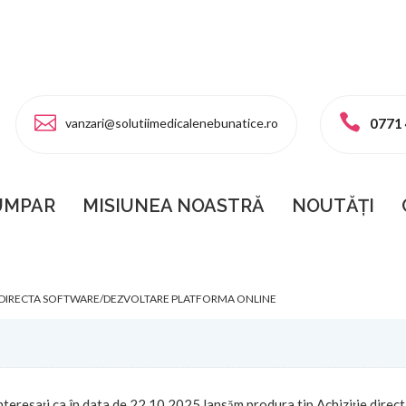
vanzari@solutiimedicalenebunatice.ro
0771
UMPAR
MISIUNEA NOASTRĂ
NOUTĂȚI
IRECTA SOFTWARE/DEZVOLTARE
E DIRECTA SOFTWARE/DEZVOLTARE PLATFORMA ONLINE
nteresați ca în data de 22.10.2025 lansăm produra tip Achiziție direct