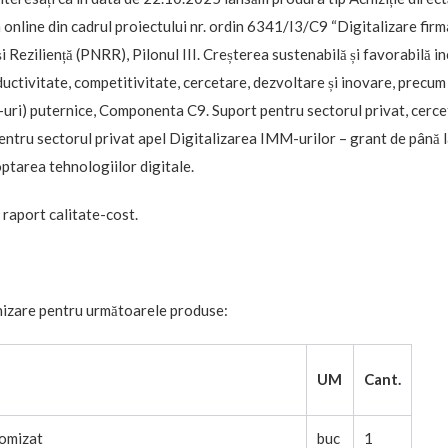
nline din cadrul proiectului nr. ordin 6341/I3/C9 “Digitalizare firm
 Reziliență (PNRR), Pilonul III. Creșterea sustenabilă și favorabilă in
ctivitate, competitivitate, cercetare, dezvoltare și inovare, precum ș
mm-uri) puternice, Componenta C9. Suport pentru sectorul privat, cerce
pentru sectorul privat apel Digitalizarea IMM-urilor – grant de până
optarea tehnologiilor digitale.
n raport calitate-cost.
rnizare pentru următoarele produse:
UM
Cant.
omizat
buc
1