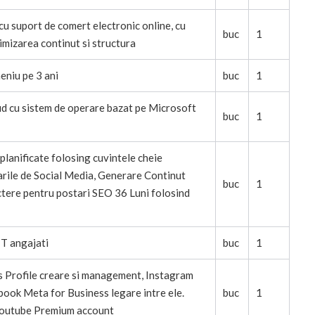
u suport de comert electronic online, cu
buc
1
mizarea continut si structura
niu pe 3 ani
buc
1
ud cu sistem de operare bazat pe Microsoft
buc
1
planificate folosing cuvintele cheie
arile de Social Media, Generare Continut
buc
1
tere pentru postari SEO 36 Luni folosind
IT angajati
buc
1
s Profile creare si management, Instagram
ook Meta for Business legare intre ele.
buc
1
Youtube Premium account