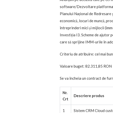
software/Dezvoltare platforma o
Planului Național de Redresare și
economică, locuri de muncă, produ
întreprinderi mici și mijlocii (i
Investiția I3. Scheme de ajutor 
care să sprijine IMM-urile în ad
Criteriu de atribuire: cel mai bu
Valoare buget: 82.311,85 RON
Se va încheia un contract de fu
Nr.
Descriere produs
Crt
1
Sistem CRM Cloud cust