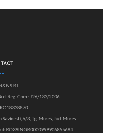
NTACT
 N&B S.R.L.
Ord. Reg. Com.:
J26/133/
2006
RO18338870
a Savinesti, 6/3, Tg-Mures, Jud. Mures
ul:
RO39INGB00009999068556
84