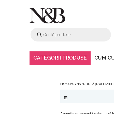
CATEGORII PRODUSE
CUM C
ACHIZITIE D
ONLINE
PRIMA PAGINĂ
/
NOUTĂȚI
/ ACHIZITI
Anunțăm pe această cale pe cei i