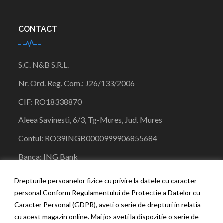
CONTACT
S.C. N&B S.R.L.
Nr. Ord. Reg. Com.:
J26/133/
2006
CIF:
RO18338870
Aleea Savinesti, 6/3, Tg-Mures, Jud. Mures
Contul:
RO39INGB00009999068556
84
Banca:
ING Bank
0771496645
Drepturile persoanelor fizice cu privire la datele cu caracter
personal Conform Regulamentului de Protectie a Datelor cu
nbmedicalsolutions@gmail.com
Caracter Personal (GDPR), aveti o serie de drepturi in relatia
cu acest magazin online. Mai jos aveti la dispozitie o serie de