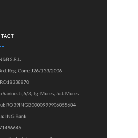
NTACT
 N&B S.R.L.
Ord. Reg. Com.:
J26/133/
2006
RO18338870
a Savinesti, 6/3, Tg-Mures, Jud. Mures
ul:
RO39INGB00009999068556
84
ca:
ING Bank
71496645