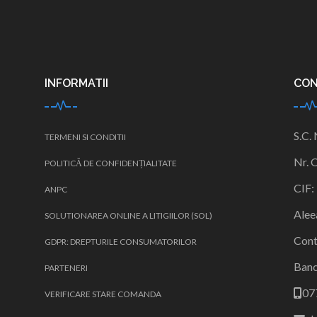
INFORMATII
CO
S.C.
TERMENI SI CONDITII
Nr. 
POLITICĂ DE CONFIDENȚIALITATE
CIF:
ANPC
Alee
SOLUTIONAREA ONLINE A LITIGIILOR (SOL)
Cont
GDPR: DREPTURILE CONSUMATORILOR
Ban
PARTENERI
07
VERIFICARE STARE COMANDA