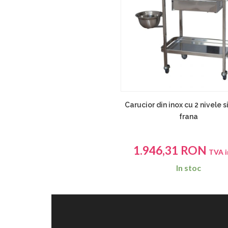
Carucior din inox cu 2 nivele si
frana
1.946,31
RON
TVA i
In stoc