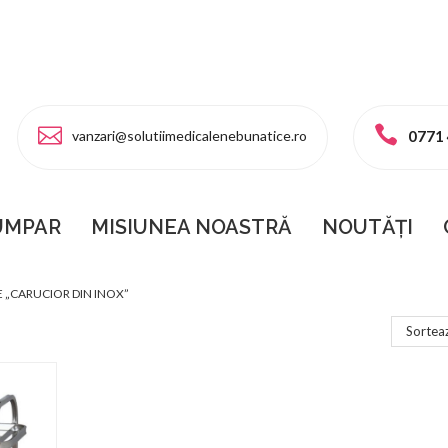
vanzari@solutiimedicalenebunatice.ro
0771
UMPAR
MISIUNEA NOASTRĂ
NOUTĂȚI
 INOX
 „CARUCIOR DIN INOX”