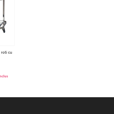
 roti cu
nclus