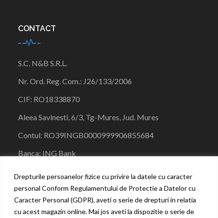
CONTACT
S.C. N&B S.R.L.
Nr. Ord. Reg. Com.:
J26/133/
2006
CIF:
RO18338870
Aleea Savinesti, 6/3, Tg-Mures, Jud. Mures
Contul:
RO39INGB00009999068556
84
Banca:
ING Bank
0771496645
Drepturile persoanelor fizice cu privire la datele cu caracter
personal Conform Regulamentului de Protectie a Datelor cu
nbmedicalsolutions@gmail.com
Caracter Personal (GDPR), aveti o serie de drepturi in relatia
cu acest magazin online. Mai jos aveti la dispozitie o serie de