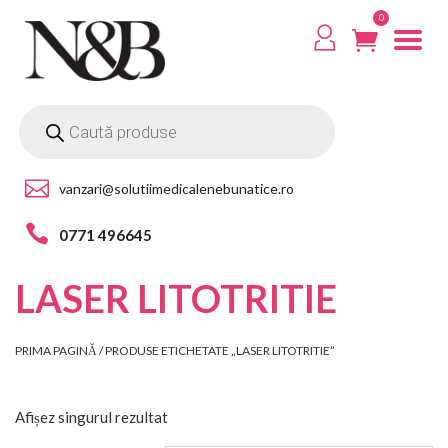
0
vanzari@solutiimedicalenebunatice.ro
0771 496645
LASER LITOTRITIE
PRIMA PAGINĂ
/ PRODUSE ETICHETATE „LASER LITOTRITIE”
Afișez singurul rezultat