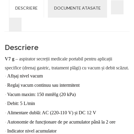
DESCRIERE
DOCUMENTE ATASATE
Descriere
V7 g
– aspirator secreții medicale portabil pentru aplicații
specifice (drenaj gastric, tratament plăgi) cu vacum și debit scăzut.
Afișaj nivel vacum
·
R
eglaj vacum continuu sau intermitent
·
Vacum maxim: 150 mmHg (20 kPa)
·
Debit: 5 L/min
·
Alimentare dublă: AC (220-110 V) și DC 12 V
·
Autonomie de funcționare de pe acumulator până la 2 ore
·
Indicator nivel acumulator
·