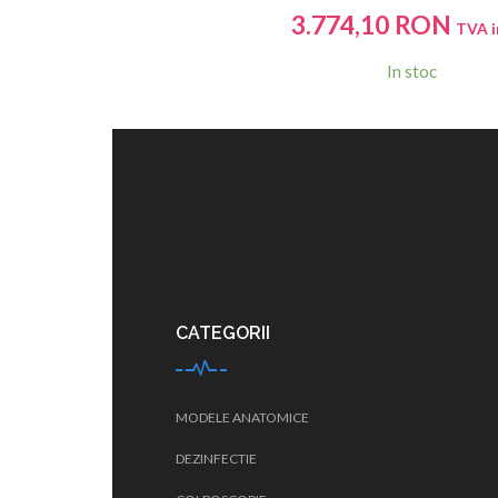
3.774,10
RON
TVA i
In stoc
CATEGORII
MODELE ANATOMICE
DEZINFECTIE