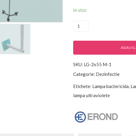
In stoc
ADAUGĂ
SKU:
LG-2x55 M-1
Categorie:
Dezinfectie
Etichete:
Lampa bactericida
,
La
lampa ultraviolete