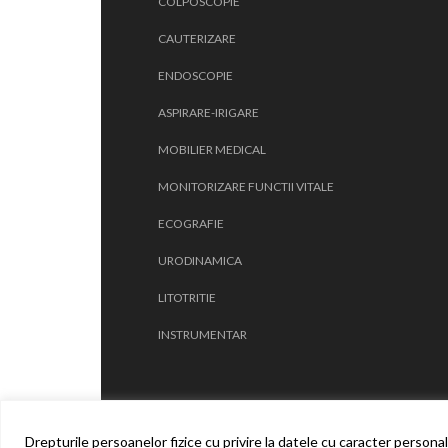
COLPOSCOPIE
CAUTERIZARE
ENDOSCOPIE
ASPIRARE-IRIGARE
MOBILIER MEDICAL
MONITORIZARE FUNCTII VITALE
ECOGRAFIE
URODINAMICA
LITOTRITIE
INSTRUMENTAR
Drepturile persoanelor fizice cu privire la datele cu caracter person