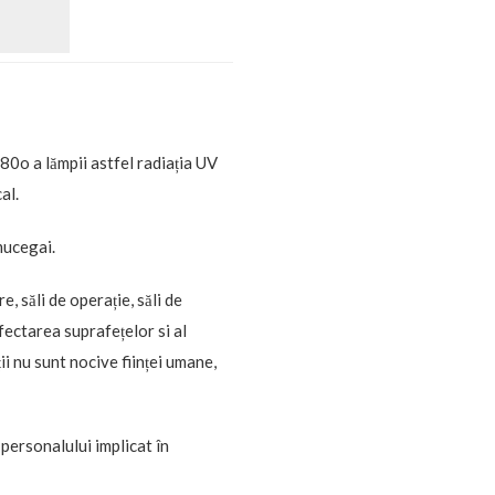
80o a lămpii astfel radiația UV
al.
mucegai.
, săli de operație, săli de
nfectarea suprafețelor si al
ii nu sunt nocive ființei umane,
 personalului implicat în