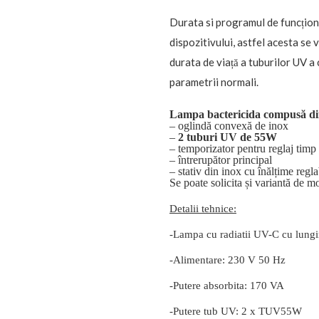
Durata si programul de funcționar
dispozitivului, astfel acesta se 
durata de viață a tuburilor UV a 
parametrii normali.
Lampa bactericida compusă di
– oglindă convexă de inox
–
2 tuburi UV de 55W
– temporizator pentru reglaj timp
– întrerupător principal
– stativ din inox cu înălțime regla
Se poate solicita și variantă de m
Detalii tehnice:
-Lampa cu radiatii UV-C cu lun
-Alimentare: 230 V 50 Hz
-Putere absorbita: 170 VA
-Putere tub UV: 2 x TUV55W