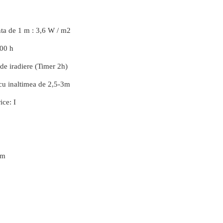
anta de 1 m : 3,6 W / m2
000 h
 de iradiere (Timer 2h)
 cu inaltimea de 2,5-3m
ice: I
mm