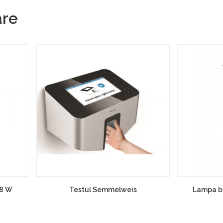
are
18 W
Testul Semmelweis
Lampa b