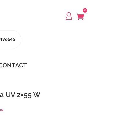
0
 496645
CONTACT
a UV 2×55 W
us