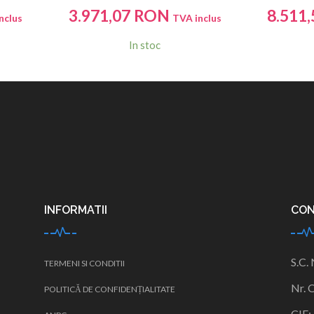
3.971,07
RON
8.511,
nclus
TVA inclus
In stoc
INFORMATII
CO
S.C.
TERMENI SI CONDITII
Nr. 
POLITICĂ DE CONFIDENȚIALITATE
CIF: