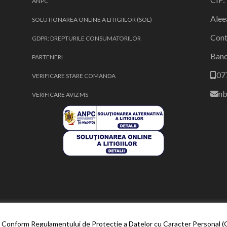
ANPC
Alee
SOLUTIONAREA ONLINE A LITIGIILOR (SOL)
Cont
GDPR: DREPTURILE CONSUMATORILOR
Ban
PARTENERI
07
VERIFICARE STARE COMANDA
nb
VERIFICARE AVIZ MS
al Conform Regulamentului de Protectie a Datelor cu Caracter Personal (GD