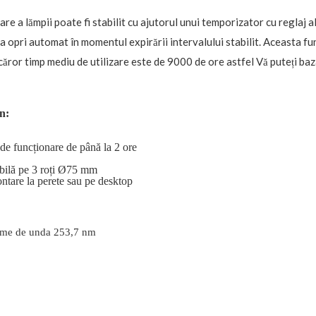
e a lămpii poate fi stabilit cu ajutorul unui temporizator cu reglaj a
va opri automat în momentul expirării intervalului stabilit. Aceasta f
căror timp mediu de utilizare este de 9000 de ore astfel Vă puteți baz
n:
 de funcționare de până la 2 ore
bilă pe 3 roți
Ø
75 mm
ontare la perete sau pe desktop
gime de unda 253,7 nm