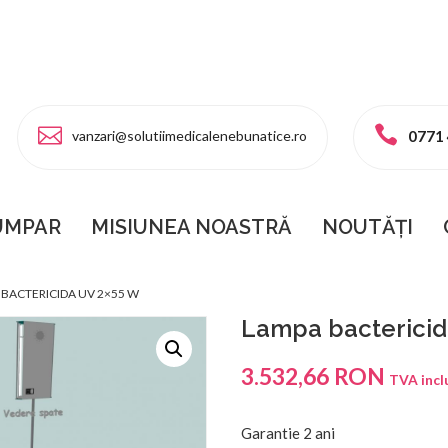
vanzari@solutiimedicalenebunatice.ro
0771
UMPAR
MISIUNEA NOASTRĂ
NOUTĂȚI
ICIDA UV 2×55 W
 BACTERICIDA UV 2×55 W
Lampa bactericid
3.532,66
RON
TVA incl
Garantie 2 ani