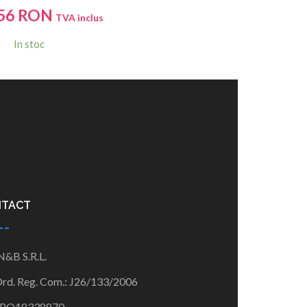
56
RON
TVA inclus
In stoc
NTACT
 N&B S.R.L.
Ord. Reg. Com.:
J26/133/
2006
RO18338870