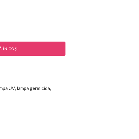
 ÎN COȘ
mpa UV
,
lampa germicida
,