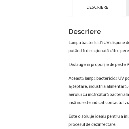
DESCRIERE
Descriere
Lampa bactericidă UV dispune de 
putând fi direcționată către pere
Distruge în proporție de peste 9
Această lampă bactericidă UV poat
așteptare, industria alimentară, d
aerului cu încărcătură bacteriala
însă nu este indicat contactul vi
Este o soluție ideală pentru a în
procesul de dezinfectare.