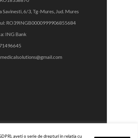
a Savinesti, 6/3, Tg-Mures, Jud. Mures
ul:
RO39INGB00009999068556
84
ca:
ING Bank
71496645
medicalsolutions@gmail.com
PR), aveti o serie de drepturi in relatia cu