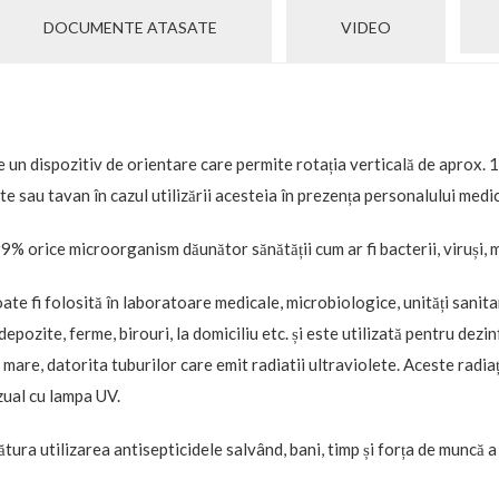
DOCUMENTE ATASATE
VIDEO
un dispozitiv de orientare care permite rotația verticală de aprox. 1
te sau tavan în cazul utilizării acesteia în prezența personalului medic
9% orice microorganism dăunător sănătății cum ar fi bacterii, viruși, 
e fi folosită în laboratoare medicale, microbiologice, unități sanitare
epozite, ferme, birouri, la domiciliu etc. și este utilizată pentru dezi
 mare, datorita tuburilor care emit radiatii ultraviolete. Aceste radiaț
zual cu lampa UV.
lătura utilizarea antisepticidele salvând, bani, timp și forța de muncă a