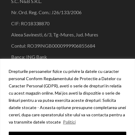
S.C. N&B S.R.L.
Nr. Ord. Reg. Com.:
J26/133/
2006
CIF:
RO18338870
Aleea Savinesti, 6/3, Tg-Mures, Jud. Mures
Contul:
RO39INGB00009999068556
84
Banca:
ING Bank
0771496645
Drepturile persoanelor fizice cu privire la datele cu caracter
personal Conform Regulamentului de Protectie a Datelor cu
nbmedicalsolutions@gmail.com
Caracter Personal (GDPR), aveti o serie de drepturi in relatia
cu acest magazin online. Mai jos aveti la dispozitie o serie de
linkuri pentru a va putea exercita aceste drepturi: Solicita
datele stocate - Aceasta optiune presupune completarea unei
cereri, dupa care operatorului site-ului va va contacta pentru a
(C) Copyright 2023 - S.C. N&B S.R.L. Toate drepturile
va transmite datele stocate
Politici
rezervate.