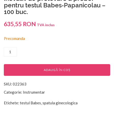
pentru testul Babes-Papanicolau –
100 buc.
635,55
RON
TVA inclus
Precomanda
ADAUGĂ ÎN COȘ
SKU:
022363
Categorie:
Instrumentar
Etichete:
testul Babes
,
spatula ginecologica