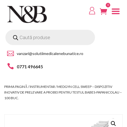
0
vanzari@solutiimedicalenebunatice.ro
0771 496645
PRIMA PAGINĂ
/
INSTRUMENTAR
/ MEDGYN CELL SWEEP – DISPOZITIV
INOVATIV DE PRELEVARE A PROBEI PENTRU TESTUL BABES-PAPANICOLAU –
100 BUC.