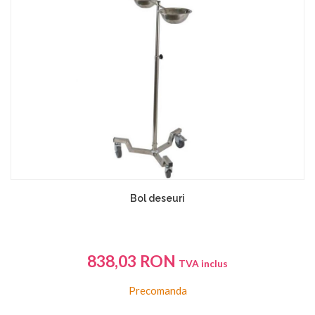
Bol deseuri
838,03
RON
TVA inclus
Precomanda