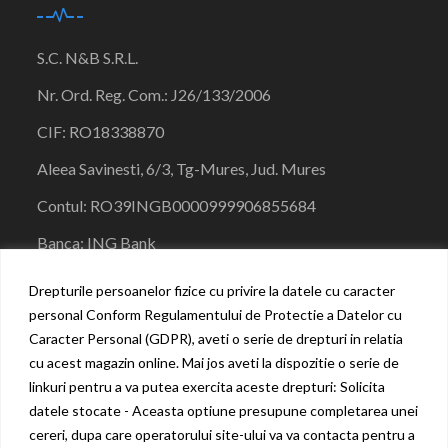
S.C. N&B S.R.L.
Nr. Ord. Reg. Com.:
J26/133/
2006
CIF:
RO18338870
Aleea Savinesti, 6/3, Tg-Mures, Jud. Mures
Contul:
RO39INGB00009999068556
84
Banca:
ING Bank
0771496645
Drepturile persoanelor fizice cu privire la datele cu caracter
personal Conform Regulamentului de Protectie a Datelor cu
nbmedicalsolutions@gmail.com
Caracter Personal (GDPR), aveti o serie de drepturi in relatia
cu acest magazin online. Mai jos aveti la dispozitie o serie de
linkuri pentru a va putea exercita aceste drepturi: Solicita
datele stocate - Aceasta optiune presupune completarea unei
cereri, dupa care operatorului site-ului va va contacta pentru a