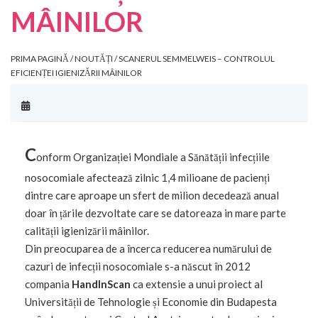
MÂINILOR
PRIMA PAGINĂ
/
NOUTĂȚI
/ SCANERUL SEMMELWEIS – CONTROLUL
EFICIENȚEI IGIENIZĂRII MÂINILOR
C
onform Organizației Mondiale a Sănătății infecțiile
nosocomiale afectează zilnic 1,4 milioane de pacienți
dintre care aproape un sfert de milion decedează anual
doar în țările dezvoltate care se datoreaza in mare parte
calității igienizării mâinilor.
​Din preocuparea de a încerca reducerea numărului de
cazuri de infecții nosocomiale s-a născut în 2012
compania
HandInScan
ca extensie a unui proiect al
Universității de Tehnologie și Economie din Budapesta