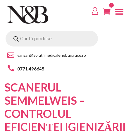
0
vanzari@solutiimedicalenebunatice.ro
0771 496645
SCANERUL
SEMMELWEIS –
CONTROLUL
EFICIENȚEI IGIENIZĂRII